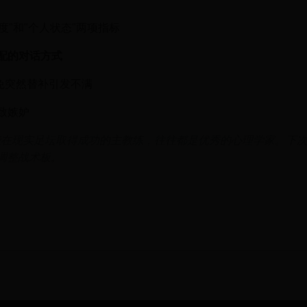
度"和"个人状态"两项指标
配的对话方式
避免突然替补引发不满
致嫉妒
些在现实足坛取得成功的主教练，往往都是优秀的心理学家。下
调整战术板。