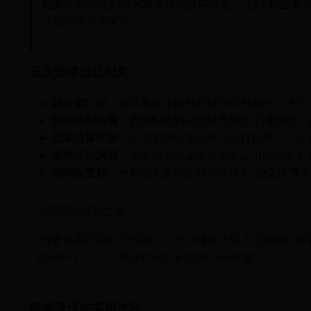
档案会影响他们对各种事件的反应程度。比如"职业素养
比赛前更容易紧张。
五大情绪危机时刻
转会窗口期
：当其他俱乐部对你球员感兴趣时，球员可
续约谈判破裂
：合同即将到期的球员如果不满报价，
战术位置变更
：让习惯踢中场的球员改打边后卫？小
媒体评论风波
：记者招待会上的不当发言可能引发更
伤病恢复期
：长期伤愈复出的球员常伴有"缺乏比赛节
老玩家的经验之谈
"我带队英乙球队升级时，主力前锋因为没入选周最佳阵
就回升了。"——资深玩家Mark在论坛分享道。
情绪管理的实用技巧