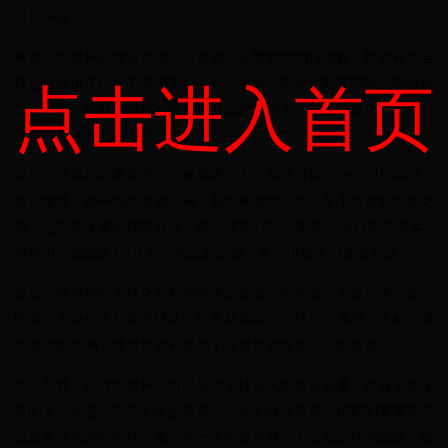
可见一斑。
再者，世界杯的商业价值不可忽视。从赞助商到转播权，世界杯为全
球企业提供了巨大的营销平台。可口可乐、阿迪达斯等国际品牌纷纷
点击进入首页
投入巨资，借助世界杯的热度提升品牌影响力。这种商业化的运作，
使得世界杯的影响力进一步扩大。
此外，世界杯的赛事安排也极具吸引力。32支球队在一个月内展开
激烈角逐，每一场比赛都充满了悬念和激情。无论是小组赛的生死之
战，还是淘汰赛的残酷对决，都让球迷们热血沸腾。2014年巴西世
界杯中，德国队7:1大胜巴西队的比赛，至今仍被人们津津乐道。
最后，世界杯的全球化和包容性也是其成功的关键。无论你来自哪个
国家，无论你支持哪支球队，世界杯都能让你找到归属感。这种全球
范围内的共鸣，使得世界杯成为了连接世界各地人民的桥梁。
综上所述，足球世界杯之所以成为全球最火的体育盛事，得益于其深
厚的文化底蕴、强烈的民族情感、巨大的商业价值、精彩的赛事安排
以及全球化的包容性。每四年一次的世界杯，不仅是足球的盛宴，更