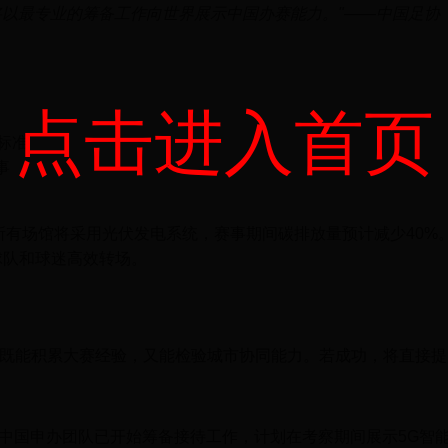
将以最专业的筹备工作向世界展示中国办赛能力。"——中国足协
点击进入首页
标准
事
所有场馆将采用光伏发电系统，赛事期间碳排放量预计减少40%
球队和球迷高效转场。
，既能积累大赛经验，又能检验城市协同能力。若成功，将直接提
前中国申办团队已开始筹备接待工作，计划在考察期间展示5G智