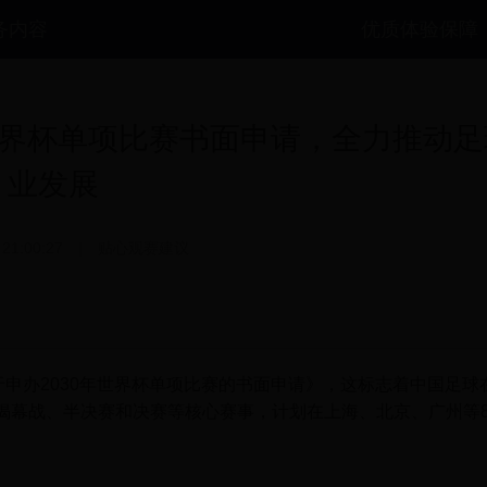
务内容
优质体验保障
世界杯单项比赛书面申请，全力推动足
业发展
 21:00:27
|
贴心观赛建议
于申办2030年世界杯单项比赛的书面申请》，这标志着中国足球
揭幕战、半决赛和决赛等核心赛事，计划在上海、北京、广州等