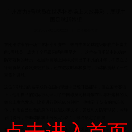
广州富力5号球员在世界杯赛场上大放异彩，展现中
国足球新希望
2025-07-02 10:02:23
|
陪伴服务内容
在刚刚结束的一场世界杯小组赛中，来自中国足球超级联赛广州富力
的5号球员，成为了全场最闪耀的明星之一。这位在俱乐部中以稳健
防守著称的球员，在国际赛场上同样展现出了不凡的才华，不仅在防
守端贡献了多次关键拦截，还在进攻时积极参与，为球队贡献了一粒
宝贵的进球。
这位5号球员的名字或许在国内球迷中已经耳熟能详，但在国际赛场
上，他用自己的实际行动证明了中国球员同样能够在世界杯这样的大
舞台上发光发热。比赛进行到第68分钟时，他接到了队友的精准长
传，利用自己出色的身体对抗能力和技术，晃过对方防守球员，冷静
射门得分，帮助球队将比分改写为2-1，最终锁定了胜局。
赛后，这位5号球员在接受采访时表现得非常谦逊，他表示：“能够为