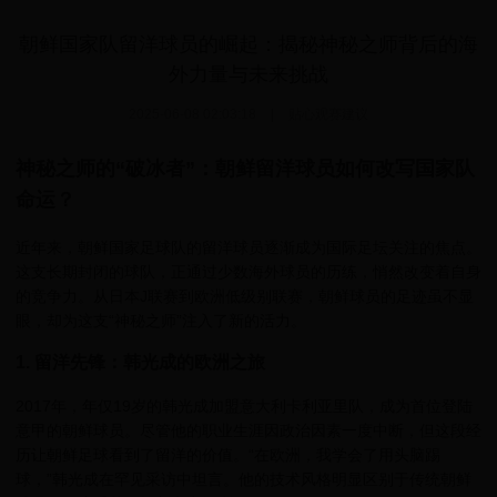
朝鲜国家队留洋球员的崛起：揭秘神秘之师背后的海
外力量与未来挑战
2025-06-08 02:03:18
|
贴心观赛建议
神秘之师的“破冰者”：朝鲜留洋球员如何改写国家队
命运？
近年来，朝鲜国家足球队的留洋球员逐渐成为国际足坛关注的焦点。
这支长期封闭的球队，正通过少数海外球员的历练，悄然改变着自身
的竞争力。从日本J联赛到欧洲低级别联赛，朝鲜球员的足迹虽不显
眼，却为这支“神秘之师”注入了新的活力。
1. 留洋先锋：韩光成的欧洲之旅
2017年，年仅19岁的韩光成加盟意大利卡利亚里队，成为首位登陆
意甲的朝鲜球员。尽管他的职业生涯因政治因素一度中断，但这段经
历让朝鲜足球看到了留洋的价值。“在欧洲，我学会了用头脑踢
球，”韩光成在罕见采访中坦言。他的技术风格明显区别于传统朝鲜