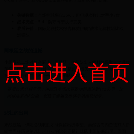
关键数据：
全场控球率仅35%，但犯规次数比对手少7次
战术亮点：
5-4-1防守阵型执行完美
赛后评价：
国际足联技术报告称赞伊朗"战术纪律性堪比欧
洲强队"
阿根廷之战的遗憾
小组赛第二场对阵夺冠热门阿根廷，伊朗队出人意料地采取主动进攻
点击进入首页
策略。德贾加第53分钟的远射击中横梁，错失领先良机。最终梅西
在补时阶段的世界波绝杀，让伊朗队0-1饮恨。
赛后技术分析显示：伊朗队本场比赛跑动距离达到115公里，比
阿根廷多出8公里，创造了当届世界杯单场跑动纪录。
悲壮的出局
末战波黑，伊朗必须取胜才能保留出线希望。虽然古尚内贾德打入伊
朗世界杯历史第7球，但1-3的比分还是让球队小组垫底出局。回国