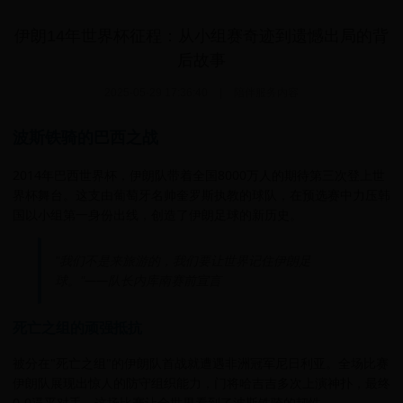
伊朗14年世界杯征程：从小组赛奇迹到遗憾出局的背
后故事
2025-05-29 17:36:40
|
陪伴服务内容
波斯铁骑的巴西之战
2014年巴西世界杯，伊朗队带着全国8000万人的期待第三次登上世
界杯舞台。这支由葡萄牙名帅奎罗斯执教的球队，在预选赛中力压韩
国以小组第一身份出线，创造了伊朗足球的新历史。
"我们不是来旅游的，我们要让世界记住伊朗足
球。"——队长内库南赛前宣言
死亡之组的顽强抵抗
被分在"死亡之组"的伊朗队首战就遭遇非洲冠军尼日利亚。全场比赛
伊朗队展现出惊人的防守组织能力，门将哈吉吉多次上演神扑，最终
0-0逼平对手。这场比赛让全世界看到了波斯铁骑的韧性。