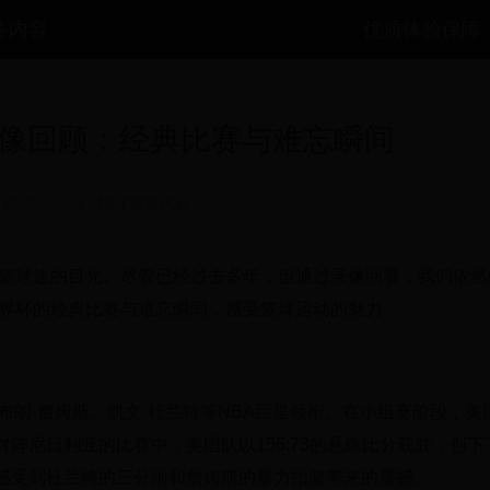
务内容
优质体验保障
录像回顾：经典比赛与难忘瞬间
 20:19:56
|
陪伴服务内容
球篮球迷的目光。尽管已经过去多年，但通过录像回看，我们依然
世界杯的经典比赛与难忘瞬间，感受篮球运动的魅力。
勒布朗·詹姆斯、凯文·杜兰特等NBA巨星领衔。在小组赛阶段，美
阵尼日利亚的比赛中，美国队以156:73的悬殊比分获胜，创下
感受到杜兰特的三分雨和詹姆斯的暴力扣篮带来的震撼。