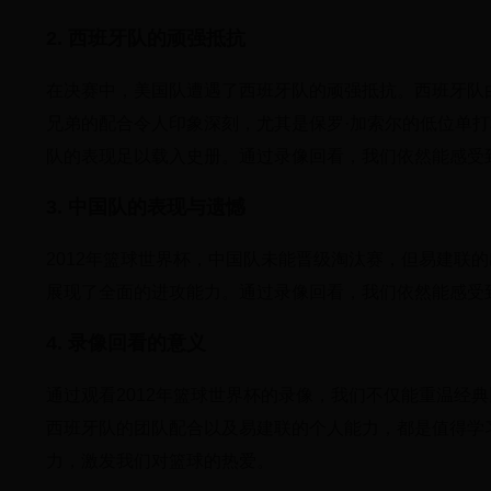
2. 西班牙队的顽强抵抗
在决赛中，美国队遭遇了西班牙队的顽强抵抗。西班牙队
兄弟的配合令人印象深刻，尤其是保罗·加索尔的低位单打和
队的表现足以载入史册。通过录像回看，我们依然能感受
3. 中国队的表现与遗憾
2012年篮球世界杯，中国队未能晋级淘汰赛，但易建联
展现了全面的进攻能力。通过录像回看，我们依然能感受
4. 录像回看的意义
通过观看2012年篮球世界杯的录像，我们不仅能重温经
西班牙队的团队配合以及易建联的个人能力，都是值得学
力，激发我们对篮球的热爱。