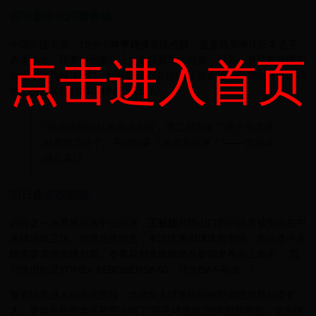
国羽新生代闪耀赛场
中国军团方面，19岁小将
李诗沣
表现抢眼，直落两局淘汰日本选手
西本拳太。比赛中他多次上演鱼跃救球的好戏，看台上甚至有德国观
点击进入首页
众用中文高喊"好球"。女双组合刘玄炫/夏玉婷则苦战三局逆转韩国强
档，决胜局打到
26-24
的惊人比分。
"场馆顶棚的灯光有点刺眼，第二局我发了两个失误球
就是因为这个。不过能赢下来真的很爽！"——李诗沣
赛后采访
明日焦点战前瞻
四分之一决赛将迎来中日对决，
王祉怡
对阵山口茜的比赛被安排在中
央球场第三场。值得注意的是，本次比赛用球速度偏快，多位选手反
映需要调整击球力度。赛事裁判长施耐德在新闻发布会上表示："我
们使用的是YONEX AEROSENSA 50，符合BWF标准。"
随着比赛进入白热化阶段，当地华人球迷组织的助威团规模日渐扩
大。赛场外的美食区甚至出现了"羽毛球造型"的限定款面包，成为球