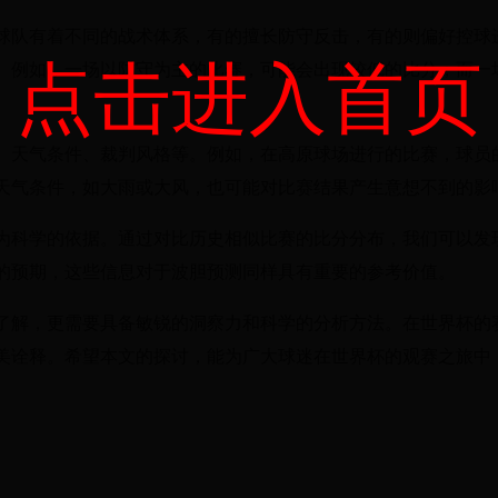
球队有着不同的战术体系，有的擅长防守反击，有的则偏好控球
点击进入首页
。例如，一场以防守为主的比赛，可能会出现较低的比分；而一
、天气条件、裁判风格等。例如，在高原球场进行的比赛，球员
天气条件，如大雨或大风，也可能对比赛结果产生意想不到的影
为科学的依据。通过对比历史相似比赛的比分分布，我们可以发
的预期，这些信息对于波胆预测同样具有重要的参考价值。
了解，更需要具备敏锐的洞察力和科学的分析方法。在世界杯的
美诠释。希望本文的探讨，能为广大球迷在世界杯的观赛之旅中