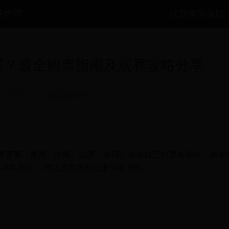
务内容
优质体验保障
买？最全购票指南及观赛攻略分享
 13:09:43
|
贴心观赛建议
贯赛事（澳网、法网、温网、美网）都有自己的票务系统，通常
lot抽签系统"
，球迷需要提前注册抽签资格。