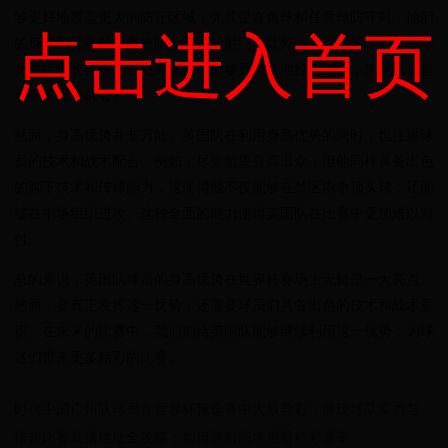
够更好地覆盖更大的防守区域，尤其是在角球和任意球防守时，他们
点击进入首页
的身高和臂展能够有效阻挡对手的射门。此外，在进攻端，高个子球
员在接应长传球时也更具优势，能够更轻松地控制球权，为球队创造
更多的进攻机会。
然而，身高优势并非万能。英国队在利用身高优势的同时，也注重球
员的技术和战术配合。例如，尽管凯恩身高出众，但他同样具备出色
的脚下技术和传球能力，这使得他不仅能够在禁区内争顶头球，还能
够在中场组织进攻。这种全面的能力使得英国队在比赛中更加难以对
付。
总的来说，英国队球员的身高优势在世界杯赛场上无疑是一大亮点。
然而，要真正发挥这一优势，还需要球员们具备出色的技术和战术意
识。在未来的比赛中，我们期待英国队能够继续利用这一优势，为球
迷们带来更多精彩的比赛。
时代中国广州队球员在世界杯预选赛中大放异彩，展现球队实力与风采
排超比赛直播地址全攻略：如何随时随地观看精彩赛事