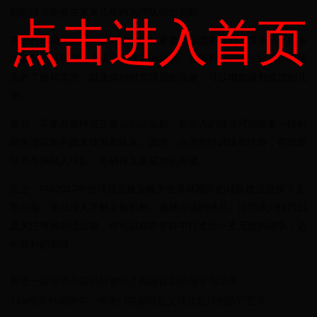
到的球员能够在未来几年内为球队做出贡献。
点击进入首页
在进行球员互换时，谈判技巧同样重要。你需要与对方俱乐部进行多
次谈判，以确保达成双方都满意的协议。在谈判过程中，展示你对球
员的了解和需求，以及你对对方球员的兴趣，可以增加谈判成功的几
率。
最后，不要忽视球员互换后的适应期。新加入的球员可能需要一段时
间来适应新的战术体系和队友。因此，合理安排训练和比赛，帮助新
球员尽快融入球队，是确保互换成功的关键。
总之，FM2017中的球员互换策略为世界杯期间的球队建设提供了无
限可能。通过深入了解互换机制、选择合适的球员、运用谈判技巧以
及关注球员的适应期，你可以在世界杯中打造出一支无敌的球队，迈
向胜利的巅峰。
射击一级运动员证书好拿吗？揭秘背后的艰辛与荣耀
14w世界杯诺伊尔：传奇门将如何定义现代足球的防守艺术