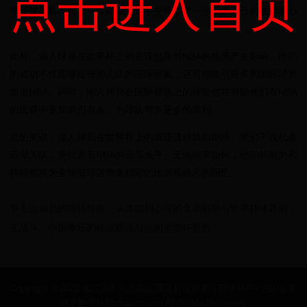
点击进入首页
年轻球员将有机会与世界顶尖选手交锋，进一步提升自己的技术和心
理素质。
此外，湖人球员在世界杯上的表现也将对NBA的格局产生影响。他们
的成功不仅能够提升湖人队的国际形象，还可能吸引更多的国际球员
加盟NBA。同时，湖人球员在国际赛场上的经验也将帮助他们在NBA
的比赛中更加游刃有余，为球队带来更多的胜利。
总的来说，湖人球员在世界杯上的表现值得我们期待。他们不仅代表
着湖人队，更代表着NBA的最高水平。无论结果如何，他们的努力和
拼搏都将为全球篮球迷带来精彩的比赛和难忘的回忆。
拳击运动员的独特特质：从体能到心理的全面解析与世界杯体育的激情碰撞
王战斗：中国拳坛的铁血硬汉与他的世界杯梦想
Copyright © 2022 德国世界杯主题曲|董路解说世界杯|BMHAP中国的世界
杯之旅伴行|bmhapcn.com All Rights Reserved.