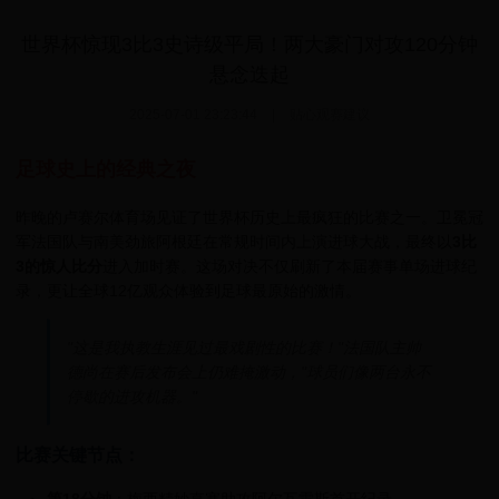
世界杯惊现3比3史诗级平局！两大豪门对攻120分钟
悬念迭起
2025-07-01 23:23:44
|
贴心观赛建议
足球史上的经典之夜
昨晚的卢赛尔体育场见证了世界杯历史上最疯狂的比赛之一。卫冕冠
军法国队与南美劲旅阿根廷在常规时间内上演进球大战，最终以
3比
3的惊人比分
进入加时赛。这场对决不仅刷新了本届赛事单场进球纪
录，更让全球12亿观众体验到足球最原始的激情。
"这是我执教生涯见过最戏剧性的比赛！"法国队主帅
德尚在赛后发布会上仍难掩激动，"球员们像两台永不
停歇的进攻机器。"
比赛关键节点：
第18分钟
：梅西精妙直塞助攻阿尔瓦雷斯首开纪录