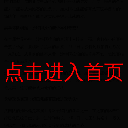
防守阵型，试图通过中场拦截切断阿根廷的进攻。不过，梅西的个人
能力可能会成为比赛的胜负手。如果阿根廷能够有效突破墨西哥的中
场防守，梅西很可能再次贡献关键进球或助攻。
黑马球队崛起：沙特阿拉伯能否再创奇迹?
在本届世界杯中，沙特阿拉伯的表现让人眼前一亮。他们在小组赛中
击败了强敌，展现出了黑马的潜质。7月2日，沙特阿拉伯将迎战另
一支劲旅。从目前的赔率来看，沙特阿拉伯的胜算并不低，但比赛结
果仍然充满悬念。
点击进入首页
沙特阿拉伯的快速反击战术是他们的杀手锏。如果他们能够在比赛中
把握住机会，很有可能爆出冷门。不过，沙特队的中场控制能力还有
待提高，这可能会成为他们的短板。
关键球员表现：姆巴佩能否延续进球势头?
法国队的姆巴佩是本届世界杯最耀眼的新星之一。在之前的比赛中，
姆巴佩已经贡献了多个进球和助攻。7月2日，法国队将迎来一场关
键比赛，姆巴佩的表现将直接影响球队的走势。