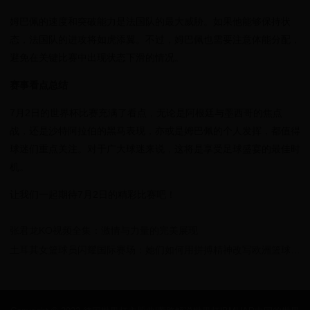
姆巴佩的速度和突破能力是法国队的最大威胁。如果他能够保持状
态，法国队的进攻将如虎添翼。不过，姆巴佩也需要注意体能分配，
避免在关键比赛中出现状态下滑的情况。
赛事看点总结
7月2日的世界杯比赛充满了看点，无论是阿根廷与墨西哥的焦点
战，还是沙特阿拉伯的黑马表现，亦或是姆巴佩的个人发挥，都值得
球迷们重点关注。对于广大球迷来说，这将是享受足球盛宴的最佳时
机。
让我们一起期待7月2日的精彩比赛吧！
张君龙KO视频全集：激情与力量的完美展现
土耳其女篮球员闪耀国际赛场：她们如何用拼搏精神改写欧洲篮球格局？