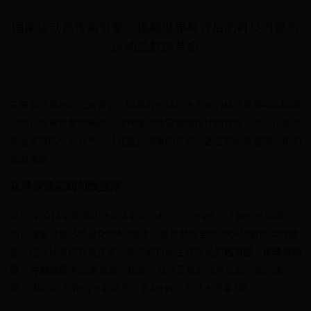
国家运动员搜索引擎：揭秘世界杯背后的科技力量与
运动员数据革命
2025-07-16 04:28:42
|
贴心观赛建议
在每届世界杯的狂欢背后，隐藏着一场不为人知的科技竞赛——国家
运动员搜索引擎的崛起。这种专为体育领域设计的智能工具，正在彻
底改变球队分析对手、球迷追踪偶像的方式，甚至影响着各国足协的
选材策略。
从球探笔记到AI数据库
还记得2014年德国队凭借大数据分析夺冠的传奇吗？如今的国家运
动员搜索引擎已经进化到4.0版本。通过爬取全球200+联赛的实时数
据，结合计算机视觉技术，系统能自动生成球员的
热力图、传球成功
率、冲刺速度
等90多项核心指标。荷兰足协的技术总监范德萨透
露："我们现在评估一名球员只需3分钟，而过去需要3周。"