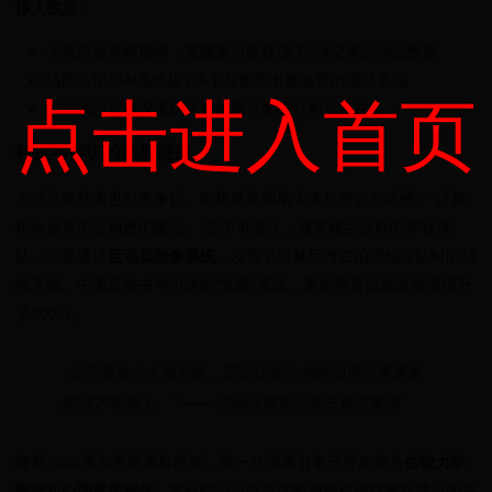
惊人数据：
卡塔尔世界杯期间，某搜索引擎处理了
2.4亿条
运动员数据
法国队使用AI系统提前6个月预测出摩洛哥的黑马表现
点击进入首页
87%的职业球探承认依赖搜索引擎进行初步筛选
科技与传统的激烈碰撞
不过这项技术也引发争议。阿根廷老帅斯卡洛尼曾公开吐槽："计算
机永远算不出梅西的魔法。"但不可否认，像英格兰这样的年轻球
队，正是通过
运动员画像系统
，发现了贝林厄姆在伯明翰梯队时的特
殊天赋。中国足协去年引进的"龙睛"系统，更是将青训选拔效率提升
了300%。
"这不是取代人类判断，而是让我们把时间用在更重要
的战术创新上。" —— 德国队数据分析主管克鲁泽
随着2026美加墨世界杯临近，新一代搜索引擎已开始整合
生物力学
数据
和
心理素质评估
。某科技公司甚至试验用脑机接口捕捉球员的决