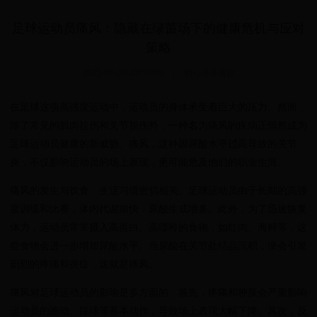
足球运动员痛风：隐藏在绿茵场下的健康危机与应对
策略
2025-05-26 23:53:48
|
贴心观赛建议
在足球这项高强度运动中，运动员的身体承受着巨大的压力。然而，
除了常见的肌肉拉伤和关节损伤外，一种名为痛风的疾病正悄然成为
足球运动员健康的新威胁。痛风，这种因尿酸水平过高导致的关节
炎，不仅影响运动员的场上表现，更可能危及他们的职业生涯。
痛风的发生与饮食、生活习惯密切相关。足球运动员由于长期的高强
度训练和比赛，体内代谢加快，尿酸生成增多。此外，为了迅速恢复
体力，运动员常常摄入高蛋白、高嘌呤的食物，如红肉、海鲜等，这
些食物会进一步增加尿酸水平。当尿酸在关节处结晶沉积，便会引发
剧烈的疼痛和炎症，这就是痛风。
痛风对足球运动员的影响是多方面的。首先，疼痛和肿胀会严重影响
运动员的跑动、踢球等基本动作，导致场上表现大幅下降。其次，反