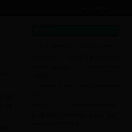
贴心观赛建议
最新发表
游泳比赛世锦赛直播：精彩瞬间与未来展望
世界杯同时开球：足球盛宴背后的精彩与挑战
花滑男单世锦赛冠军：羽生结弦的传奇之路与
了自己
未来展望
浩沙杯游泳比赛淄博站：激情泳池中的速度与
激情
韧不拔
国际黑八比赛：冷门与奇迹交织的足球盛宴
仅在防
腾讯体育独家上线NBA经典比赛录像，重温
科比81分神迹与麦迪时刻
界杯。