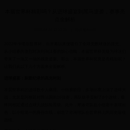
本届世界杯精彩吗？从进球盛宴到黑马逆袭，赛事亮
点全解析
2025-04-26 11:13:35
|
陪伴服务内容
2022年卡塔尔世界杯，自开幕以来便吸引了全球无数球迷的目光。
从小组赛的激烈对决到淘汰赛的惊心动魄，本届世界杯无疑为球迷们
带来了一场又一场的视觉盛宴。那么，本届世界杯究竟是否精彩呢？
让我们从以下几个方面来全面解析。
进球盛宴：刷新纪录的高光时刻
本届世界杯的进球数令人瞩目。小组赛阶段，多场比赛上演了进球大
战，尤其是阿根廷对阵法国的16强赛，两队联手贡献了8个进球，最
终阿根廷通过点球大战惊险晋级。此外，摩洛哥队在小组赛中表现出
色，以小组第一的身份出线，创造了非洲球队在世界杯上的历史最佳
战绩。