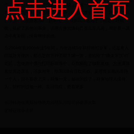
点击进入首页
位，一位是马库斯，方便赢的没争议，还有一位是杜姆贝，这场比赛
有争议，很多人认为方便不占优势，这场比赛是输了的。方便击败马
库斯后，世界排名第8，后来没有继续挑战知名选手，而是见好就
收，搞起了其他的事业，说明方便知道自己有几斤几两，和世界一流
选手有差距，没有继续挑战。
在2004年至2008年这5年间，方便连续5年获得散打亚军，还是有人
能战胜方便的，那么是何方神圣呢？第一次，是输给了“降龙罗汉”白
近斌，方便在中俄散打锦标赛当中，点数输给了穆斯里穆。方便遭遇
盖世虎边茂富，不敌对手，结果3回合点数完败。要理性客观的看待
一个人，而不要吹上天，就像一龙，被吹的过了，好像地球人没有
人，能打的过他一样。返回搜狐，查看更多
布冯传奇生涯揭秘他效力的球队与世界杯参赛次数
足球让战争走开