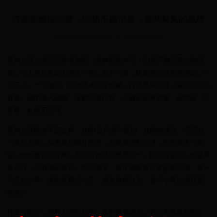
方便也输过比赛，50场不败记录，是武林风的战绩
2025-07-29 02:50:23
|
陪伴服务内容
死神方便大家应该非常熟悉，武林风的神话，50场不败记录的创造
者，个人还是喜欢方便多一些，至于一龙，根本没办法和方便比，一
个天上，一个地下。方便技术非常细腻，打法异常冷静，深受观众的
喜爱。他的傲人战绩，击败沙西拉克，不败拳王考克莱，金世基，马
库斯，杜姆贝等等。
死神方便的水平怎么样，在80公斤这个级别，在国内来说，应该在
一流的水准，如果放到国外的话，方便就没那么强，有些拳迷可能
说，他击败过马库斯，所以方便就是世界第一，那只能说明，你是搏
击小白，没有搏击常识。举个例子，当年泰森去日本参加比赛，被一
个无名小卒，道格拉斯给ko了，难道你就认为，这个小卒比泰森还
牛吗？
仔细分析下，死神方便的对手，其中有影响力，有世界排名的有2