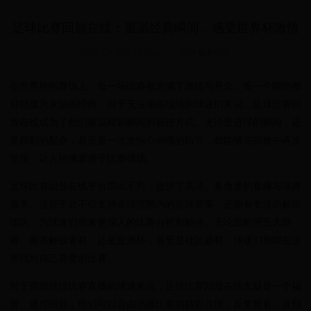
足球比赛回放在线：重温经典瞬间，感受世界杯激情
2025-04-27 10:02:31
|
陪伴服务内容
在世界杯的赛场上，每一场比赛都充满了激情与悬念，每一个瞬间都
可能成为永恒的经典。对于无法亲临现场的球迷们来说，足球比赛回
放在线成为了他们重温精彩瞬间的最佳方式。无论是进球的瞬间，还
是精彩的配合，甚至是一次次惊心动魄的防守，都能够在回放中再次
呈现，让人仿佛置身于比赛现场。
足球比赛回放在线平台层出不穷，提供了高清、多角度的直播与录播
服务。这些平台不仅支持全球范围内的足球赛事，还拥有专业的解说
团队，为球迷们带来更深入的比赛分析和解读。无论是欧洲五大联
赛、南美解放者杯，还是亚洲杯，甚至是社区盾杯，球迷们都能在这
里找到自己喜爱的比赛。
对于那些错过比赛直播的球迷来说，足球比赛回放在线无疑是一个福
音。通过回放，他们可以自由选择比赛的精彩片段，反复观看，直到