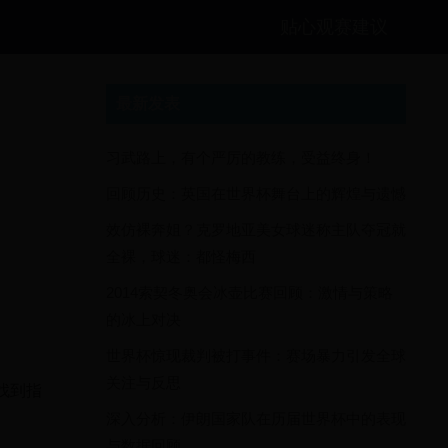
贴心观赛建议
最新发表
习武路上，有个严厉的教练，受益终身！
回顾历史：英国在世界杯舞台上的辉煌与遗憾
效仿裸奔姐？克罗地亚美女球迷称主队夺冠就
全裸，球迷：都怪梅西
2014索契冬奥会冰壶比赛回顾：激情与策略
的冰上对决
世界杯惊现裁判被打事件：赛场暴力引发全球
关注与反思
找到指
深入分析：伊朗国家队在历届世界杯中的表现
与数据回顾