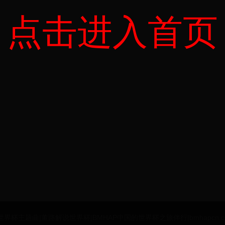
点击进入首页
 德国世界杯主题曲|董路解说世界杯|BMHAP中国的世界杯之旅伴行|bmhapcn.com All