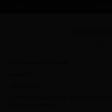
首页
陪伴服
怎么把球员
2025-08-16
怎么把球员租借到关联俱乐部啊？
kevin31415
2020-02-13 21:23
关注有的小妖买过来没有劳工证，说是可以租借到合作俱
定某家俱乐部的选项啊？