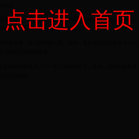
的挑战。”
点击进入首页
交流与融合，同时也为世界杯增添更多元的文化元素。尽管自行
员的毅力、团队精神以及对胜利的渴望。
包括速度赛、技巧赛和耐力赛。最终，来自法国的艾米莉·杜邦凭
了现场观众的阵阵掌声。
车运动爱好者提供了一个展示自我的平台。未来，类似的跨界体
的交流与理解。