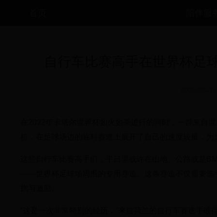
首页
陪伴服
自行车比赛高手在世界杯足
2025-05-11
在2022年卡塔尔世界杯如火如荼进行的同时，一群来自
机，在足球场边的临时赛道上展开了自己的速度较量，为
这些自行车比赛高手们，平日里或许在山地、公路或是B
——世界杯足球场周围的专用赛道。这条赛道不仅需要选
扰与激励。
“这是一次非常特别的经历，”来自荷兰的自行车赛选手彼