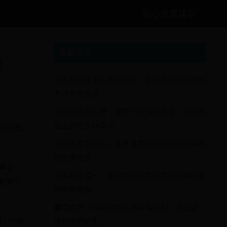
贴心观赛建议
最新发表
撞
世界杯赛场上的争议瞬间：足球防守球员倒地
手球引发热议
天河区棋类比赛：智慧与激情的碰撞，谱写棋
盘上的世界杯篇章
事的契
劳尔比赛带戒指：传奇球星的情感与职业精神
的完美结合
舞台
世界杯直播一：如何在家享受沉浸式观赛体验
来的干
的终极指南
重温经典：06年詹韦比赛录像回顾，见证篮
进行一场
球传奇的诞生