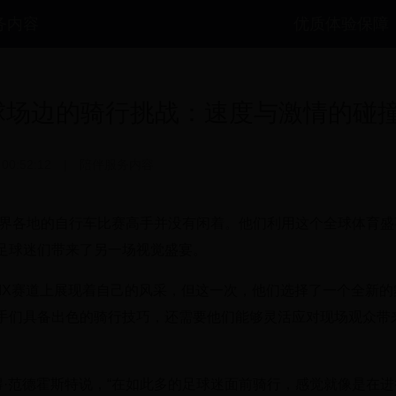
务内容
优质体验保障
球场边的骑行挑战：速度与激情的碰
 00:52:12
|
陪伴服务内容
世界各地的自行车比赛高手并没有闲着。他们利用这个全球体育盛
足球迷们带来了另一场视觉盛宴。
MX赛道上展现着自己的风采，但这一次，他们选择了一个全新的
手们具备出色的骑行技巧，还需要他们能够灵活应对现场观众带
得·范德霍斯特说，“在如此多的足球迷面前骑行，感觉就像是在