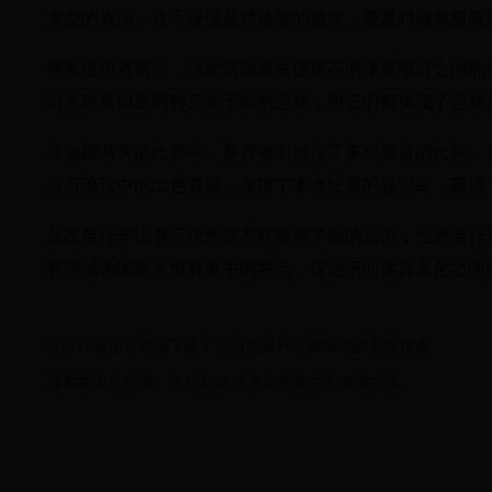
大型的表演。这不仅仅是对速度的追求，更是对自我极限
赛事组织者表示，这次活动旨在促进不同体育项目之间的
与足球看似是两种完全不同的运动，但它们都体现了运动
在为期两天的比赛中，参赛者们进行了多个项目的比拼，
所有项目中的出色表现，夺得了本次比赛的总冠军，赢得
此次自行车比赛不仅为世界杯带来了新的活力，也为自行
有望成为国际大型赛事中的常态，促进不同体育文化之间
江苏许诺比赛视频下载：重温世界杯经典瞬间的必备指南
日本福冈世锦赛：泳坛巅峰对决与东道主的荣耀之战