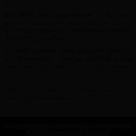
总结：
通过对德甲队徽全景展示与人物符号的深度解析，可以看出，每个队
徽都不仅是一个竞技团队的符号，更是文化、历史与精神的缩影。队
徽设计的历程、内涵及其与球队文化的关系无不展现出德甲联赛之所
以能在全球引起关注的重要原因。
未来，随着足球文化的发展，德甲的队徽也必将在传承与创新中不断
演变，继续承担起联系球队、球迷与文化之间的桥梁角色。这些象征
不仅提供了视觉上的认同，更深化了人们对球队、对胜利的情感寄
托。
《星动亚洲》阮光海：身怀“死亡弧线”绝技 越南的U23精神领袖
西甲球队粤语名字 西甲球队的粤语称呼
Copyright © 2022 德国世界杯主题曲|董路解说世界杯|BMHAP中国的世界
杯之旅伴行|bmhapcn.com All Rights Reserved.