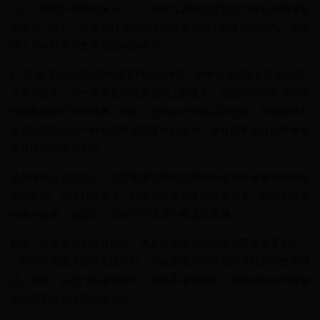
总之，德甲队徽越是深入人心，其所代表的足球文化与社会价值便愈
发深远。球队、球迷和社会之间通过队徽构建了特有的认同感，也加
强了其在联赛和文化层面的影响力。
4、队徽变化对球队影响随着时间的推移，德甲许多球队的队徽经历
了多次变化。每一次变化不仅是视觉上的更新，也往往伴随着俱乐部
的战略重塑与文化转换。例如，在球队经历低谷的时候，可能会通过
更换队徽来传达一种新的希望与重生的信号，这样的举措往往能够引
发球迷的期待与关注。
某些球队在成功之后，会意图通过保留或微调队徽来传承赢得的荣誉
与自豪感。在这种情况下，队徽不再是简单的视觉元素，而成为文化
传承的载体，激励新一代球员与球迷不断追求卓越。
然而，队徽变化也存在风险，尤其是当俱乐部的根基不再被重视时。
一些球队在追求现代化设计时，可能忽视原有队徽所承载的历史与情
感。因此，在进行队徽变化时，球队需谨慎考虑，确保新的设计能够
充分尊重并延续其传统文化。