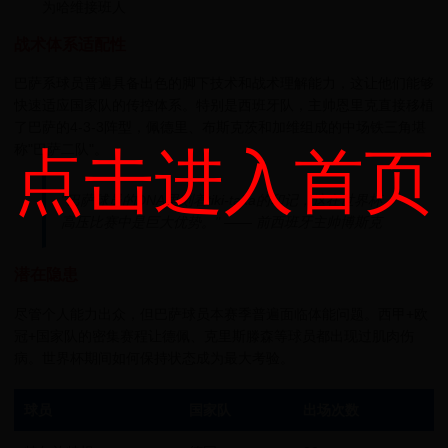
为哈维接班人
战术体系适配性
巴萨系球员普遍具备出色的脚下技术和战术理解能力，这让他们能够
快速适应国家队的传控体系。特别是西班牙队，主帅恩里克直接移植
了巴萨的4-3-3阵型，佩德里、布斯克茨和加维组成的中场铁三角堪
称"巴萨二队"。
点击进入首页
"巴萨球员的DNA里刻着tiki-taka的印记，这在世界杯
高压比赛中是巨大优势。" —— 前西班牙主帅博斯克
潜在隐患
尽管个人能力出众，但巴萨球员本赛季普遍面临体能问题。西甲+欧
冠+国家队的密集赛程让德佩、克里斯滕森等球员都出现过肌肉伤
病。世界杯期间如何保持状态成为最大考验。
球员
国家队
出场次数