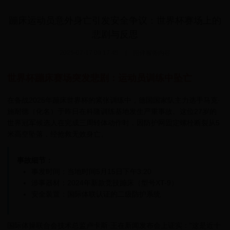
蹦床运动员意外身亡引发安全争议：世界杯赛场上的
悲剧与反思
2025-07-17 09:17:45
|
陪伴服务内容
世界杯蹦床赛场突发悲剧：运动员训练中坠亡
在备战2025年蹦床世界杯的紧张训练中，德国国家队主力选手马克·
施耐德（化名）于昨日在科隆训练基地发生严重事故。这位27岁的
世界冠军候选人在完成三周转体动作时，因防护网固定螺栓断裂从5
米高空坠落，经抢救无效身亡。
事故细节：
事发时间：当地时间5月15日下午3:20
涉事器材：2024年新款竞技蹦床（型号XT-9）
安全装置：国际体联认证的二级防护系统
国际体操联合会技术总监卢卡斯·王在新闻发布会上证实："这是近十