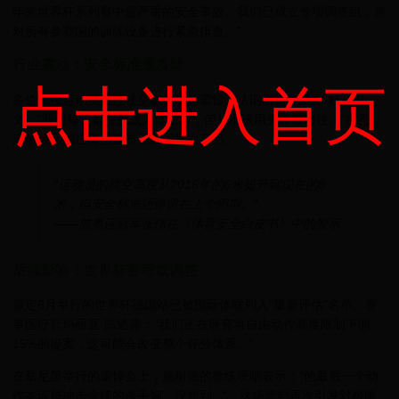
年来世界杯系列赛中最严重的安全事故。我们已成立专项调查组，将
对所有参赛国的训练设备进行紧急排查。"
行业震动：安全标准遭质疑
点击进入首页
多位现役运动员通过社交媒体表达震惊。法国名将克莱尔·杜邦发
文："我们每天都在挑战人体极限，但从不该用生命做赌注。"据悉，
涉事蹦床制造商已宣布召回同批次产品。
"运动员的腾空高度从2016年的6米提升到现在的8
米，但安全标准还停留在上个周期。"
——前奥运冠军张伟在《体育安全白皮书》中的警示
后续影响：世界杯赛程或调整
原定6月举行的世界杯德国站已被国际体联列入"重新评估"名单。赛
事医疗官玛丽亚·陈透露："我们正在研究将自由动作高度限制下调
15%的提案，这可能会改变整个评分体系。"
在慕尼黑举行的追悼会上，施耐德的教练哽咽表示："他最后一个动
作本该是冲击金牌的杀手锏，没想到..."。这场悲剧再次引发对极限