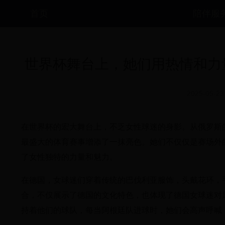
首页
陪伴服
世界杯舞台上，她们用热情和力
2025-05-23
在世界杯的宏大舞台上，不乏女性球迷的身影。从俄罗斯
最盛大的体育赛事增添了一抹亮色。她们不仅仅是赛场外
了女性独特的力量和魅力。
在德国，女球迷们穿着传统的巴伐利亚服饰，头戴花环，
合，不仅展示了德国的文化特色，也体现了德国女球迷对
持着他们的球队，每当阿根廷队进球时，她们会高声呼喊