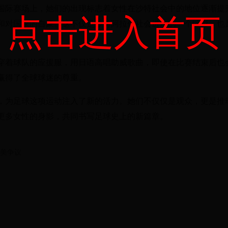
国际赛场上，她们的出现标志着女性在沙特社会中的地位逐渐提
点击进入首页
和对国家的自豪。这不仅是沙特阿拉伯社会进步的一个缩影，也
穿着球队的应援服，用日语高唱助威歌曲，即使在比赛结束后也
赢得了全球球迷的尊重。
，为足球这项运动注入了新的活力。她们不仅仅是观众，更是推
更多女性的身影，共同书写足球史上的新篇章。
美争议