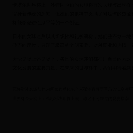
卡塔尔世界杯上，沙特阿拉伯的女球迷首次大规模出现在
管身着传统的黑袍，但她们的眼神中充满了对足球的热爱
杯能够促进性别平等的一个例证。
日本的女球迷则以其组织性和礼貌著称，她们整齐划一地
整齐的座位，展现了极高的文明素养。这种职业和热情，
无论是场上还是场下，各国的女球迷们都在用自己的方式
文化发展的重要力量。在未来的世界杯中，我们期待看到
花样滑冰女运动员为何被要求化妆？揭秘体育赛事背后的性别与审
世界杯今天晚上：精彩对决即将上演，球迷不可错过的观赛指南