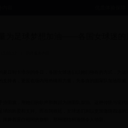
务内容
优质体验保障
量为足球梦想加油——各国女球迷的
 13:50:12
|
陪伴服务内容
的夏日到卡塔尔的冬日，各国女球迷们以她们独有的方式，为这
的支持者，更是在场内用热情和力量，为各自的国家队加油助威
手持国旗，用她们的歌声和舞蹈为德国队加油。这种传统与现代
足球的热爱和支持。而在阿根廷，女球迷们则以更加激情四溢的
，挥舞着蓝白相间的旗帜，那种团结和激情令人动容。