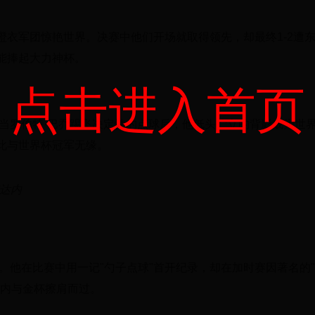
的橙衣军团惊艳世界。决赛中他们开场就取得领先，却最终1-2遭
能捧起大力神杯。
点击进入首页
。当罗伯特·巴乔踢飞决定性的点球后，他低头伫立的背影成为世
此与世界杯冠军无缘。
齐达内
。他在比赛中用一记"勺子点球"首开纪录，却在加时赛因著名的
达内与金杯擦肩而过。