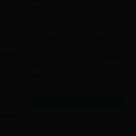
惨痛经历曝光
东道主逆
男篮世界杯U19：年轻球员的舞台，未来巨星
的摇篮
天津与新疆的激烈对决：世界杯预选赛中的关
键一战
界杯历史
德国世界杯足球名将：传奇球员与他们的辉煌
时刻
梅内门球员闪耀世界杯：梅西与内马尔的双星
对决
友情链接
"头槌事