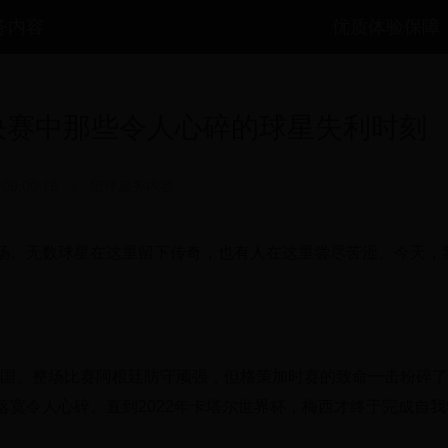
务内容
优质体验保障
决赛中那些令人心碎的球星失利时刻
 09:00:18
|
陪伴服务内容
场。无数球星在这里留下传奇，也有人在这里尝尽苦涩。今天，
战德国。整场比赛阿根廷防守顽强，但格策加时赛的致命一击粉碎
寞令人心碎。直到2022年卡塔尔世界杯，梅西才终于完成自我