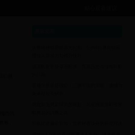
贴心观赛建议
最新发表
火箭格林世界杯高光时刻：5分钟比赛集锦展
现惊人爆发力与得分技巧
德国队世界杯夺冠纪录：辉煌历史与传奇时刻
的回顾
我们就
英格兰世界杯战纪：三狮军团的荣耀、遗憾与
未来征程全解析
乌兹别克男足球员的崛起：从亚洲新星到世界
杯舞台的闪耀之路
了梅西的
救赎。
围棋比赛最新新闻：世界杯赛场外的智慧对决
震惊！1万张世界杯假票流入市场，球迷被骗