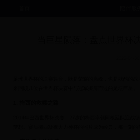
首页
陪伴服
当巨星陨落：盘点世界杯
2025-04-30
足球世界杯的决赛舞台，既是荣耀的巅峰，也是残酷的战
来回顾几位在世界杯决赛中与冠军擦肩而过的足坛巨星。
1. 梅西的救赎之路
2014年巴西世界杯决赛，27岁的梅西率领阿根廷队迎
梦想。赛后梅西凝视大力神杯的照片成为经典，那一刻的落