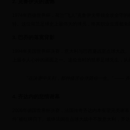
2. 克鲁伊夫的遗憾
1974年西德世界杯，荷兰"飞人"克鲁伊夫带领全攻全守
转。这位荷兰足球史上最伟大的球员，终其职业生涯都未
3. 巴乔的落寞背影
1994年美国世界杯决赛，意大利与巴西鏖战至点球大战
上最令人心碎的画面之一。这位当时的世界足球先生，从
"在决赛中失利，那种痛苦会伴随你一生。" —— 
4. 齐达内的悲情谢幕
2006年德国世界杯决赛，法国传奇齐达内本有望完美谢幕
件"被红牌罚下。最终法国在点球大战中不敌意大利，齐