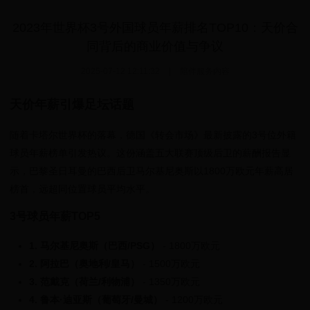
2023年世界杯3号外国球员年薪排名TOP10：天价合
同背后的商业价值与争议
2025-07-12 12:11:32
|
陪伴服务内容
天价年薪引爆足坛话题
随着卡塔尔世界杯的落幕，德国《转会市场》最新披露的3号位外籍
球员年薪榜单引发热议。这份涵盖五大联赛顶级后卫的薪酬报告显
示，巴黎圣日耳曼的巴西后卫马尔基尼奥斯以1800万欧元年薪高居
榜首，远超同位置球员平均水平。
3号球员年薪TOP5
1. 马尔基尼奥斯（巴西/PSG）
- 1800万欧元
2. 阿拉巴（奥地利/皇马）
- 1500万欧元
3. 范戴克（荷兰/利物浦）
- 1350万欧元
4. 鲁本·迪亚斯（葡萄牙/曼城）
- 1200万欧元