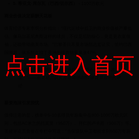
5. 蒂亚戈·席尔瓦（巴西/切尔西）
- 1100万欧元
商业价值决定薪酬天花板
体育经济专家李明分析指出："现代足球中后卫的商业价值被严重低
估。像马尔基尼奥斯这样的球员，不仅是后防核心，更是更衣室领
袖，还能带动南美市场。"巴黎圣日耳曼市场部总监证实，签约巴西
国脚后，俱乐部在拉丁美洲的球衣销量暴涨47%。
点击进入首页
"这些数字反映的是球员综合价值，而不仅是场上表
现。"——前英格兰队长费迪南德在BT体育节目中的评
论
薪资泡沫引发担忧
值得注意的是，榜单中5-10名球员年薪集中在800-1000万欧元区
间，包括AC米兰的托莫里（950万）、拜仁的卢卡斯（900万）等。
英超评论员詹俊在专栏中写道："当保级队中卫都能拿到500万年薪