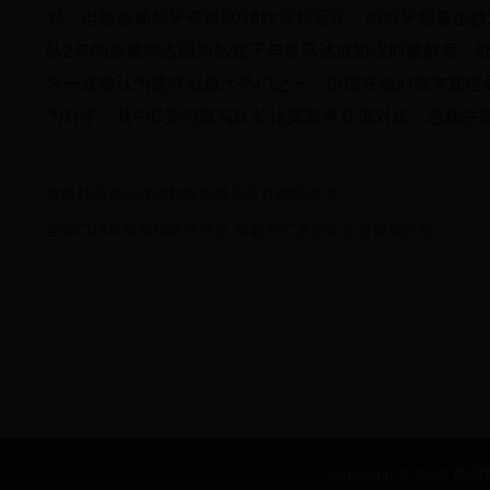
邻。但随着葡萄牙夺得2016欧洲杯冠军，西班牙想要击
队2年的洛佩特吉因为私底下与皇马达成协议而被解雇，
牙一直被认为是夺冠最大热门之一，但现在他们在本届世
为对手，其中C罗与皇马队长拉莫斯将直接对抗，总裁在
世俱杯历史传球次数最多球员及其控场能力
当选CBA年度最佳防守球员 周鹏为广东卫冕之路保驾护航
Copyright © 2022