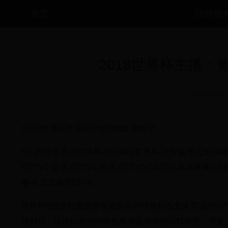
首页
陪伴服
2018世界杯主播：
2025-08-05
02:00世界杯世界杯小组赛B组 葡萄牙
VS 西班牙 高清世界杯-HD 咪咕世界杯-1(詹俊/李元魁) 咪
CCTV5-超清 CCTV1-高清 CCTV5 CCTV1 高清赛事-
事-A 北京体育BTV6
世界杯B组首轮葡萄牙在索契菲什特奥林匹克体育场对阵
接对话，这场比赛的结果也将决定本组的出线形势。历史