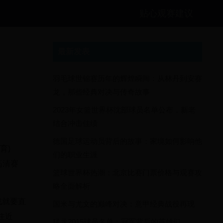
贴心观赛建议
最新发表
羽毛球世锦赛历年的辉煌瞬间：从林丹到安赛
龙，那些经典对决与传奇故事
2023年女篮世界杯沈部球员名单公布，新老
结合冲击佳绩
德国足球运动员背后的故事：家境如何影响他
育)
们的职业生涯
 高清赛
篮球世界杯热潮：北京比赛门票价格与观赛攻
略全面解析
战就要直
国米与尤文的巅峰对决：意甲经典战役再现
住近
猛龙2015球员名单：冠军背后的英雄们