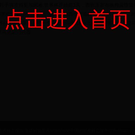
败对手将变得更加困难.世界杯开始前1天，西班牙宣布换帅震惊世
点击进入首页
耶罗临危受命接过教鞭。普遍认为西班牙临阵换帅是兵家大忌，
界杯上的前景打上了一个大大的问号.这场比赛C罗P将与多名皇
皇马是射门机器
 德国世界杯主题曲|董路解说世界杯|BMHAP中国的世界杯之旅伴行|bmhapcn.com All