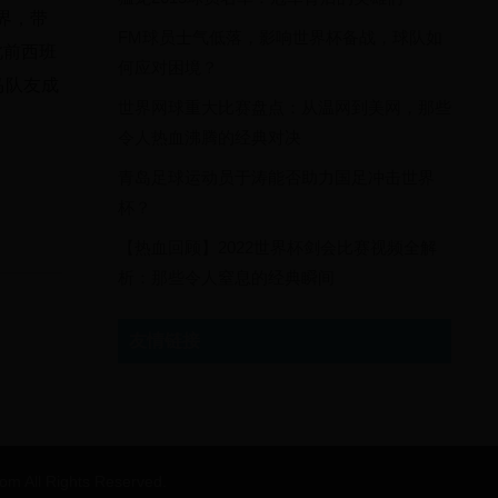
界，带
FM球员士气低落，影响世界杯备战，球队如
此前西班
何应对困境？
马队友成
世界网球重大比赛盘点：从温网到美网，那些
令人热血沸腾的经典对决
青岛足球运动员于涛能否助力国足冲击世界
杯？
【热血回顾】2022世界杯剑会比赛视频全解
析：那些令人窒息的经典瞬间
友情链接
 Rights Reserved.