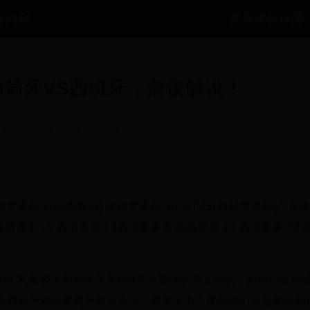
务内容
优质体验保障
葡萄牙VS西班牙，詹俊解说！
 17:32:02
|
陪伴服务内容
咕世界杯-2(张璐/颜强) 咪咕世界杯-3(CCTV5) 咪咕世界杯(广东体
L1 高清赛事-L2 高清赛事-L3高清赛事-K 高清赛事-Z1 高清赛事-Z2
西班牙,葡萄牙和西班牙是B组实力最强的两支球队，而他们在首
上西班牙对阵葡萄牙胜多负少，整体实力占优的他们总是能压制