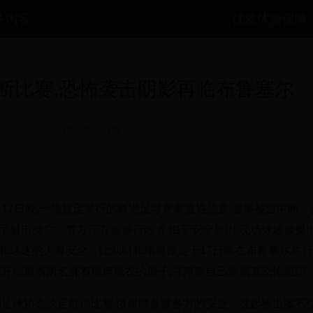
务内容
优质体验保障
断比赛,恐怖袭击阴影再临布鲁塞尔
 21:29:27
|
优质体验保障
17日晚,一场原定举行的欧洲足球赛事遭遇恐袭,赛事被迫中断。
手射击身亡。警方正在追捕行凶者,由于安全原因,现场球迷被要
和球迷的人身安全。比利时和瑞典原定于17日晚在布鲁塞尔举
心开枪射杀两名身着瑞典球衣的男子,并声称自己隶属某恐怖组织
洲足球协会决定取消比赛,以保障参赛各方的安全。这起枪击案不