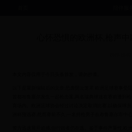
首页
陪伴服
心怀恐惧的欧洲杯,枪声中
2025-10-02
本文内容仅用于今日头条首发，请勿抄袭。
以下是重新编辑后的文章:恐袭阴云笼罩 欧洲足球赛事受阻
首都布鲁塞尔发生一起枪击案,两名瑞典球迷在赛前遭到枪
育场内。欧洲足球协会经过讨论决定取消比赛,以确保球员
洲杯预选赛,然而赛前不久,一名持枪男子在布鲁塞尔市中
警方迅速展开追捕,但行凶者仍在逃。鉴于事件严重性,欧