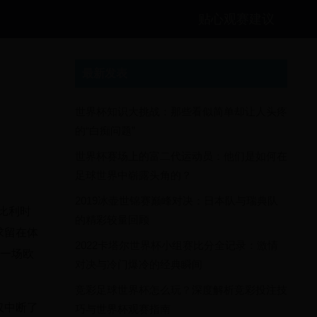
贴心观赛建议
最新发表
世界杯知识大挑战：那些看似简单却让人头疼
的“白痴问题”
世界杯赛场上的富二代运动员：他们是如何在
足球世界中崭露头角的？
2019冰壶世锦赛巅峰对决：日本队与瑞典队
比利时
的精彩较量回顾
求留在体
2022卡塔尔世界杯小组赛比分全记录：激情
行一场欧
对决与冷门爆冷的经典瞬间
。
竞彩足球世界杯怎么玩？深度解析竞彩投注技
仅中断了
巧与世界杯观赛指南