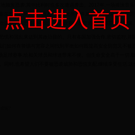
地频发恐袭,其中比利时也多次遭遇袭击。2017年,一场摇滚音
点击进入首页
布鲁塞尔市中心开火,打伤3人。面对此类事件,欧洲各国政府采取严厉
次提醒人们恐袭的可怕,无论是政府还是普通民众,都需保持警惕
恐慌和混乱来达到其政治目的。只有各国加强合作,密切监控,并
,我们如何在警惕与宽容之间找到平衡如何既提高安全防范又不被
足球赛事,给相关球员和球迷带来不便。但生命安全高于一切,
。同时,也希望人们不要被恐袭威胁和恐慌支配,继续享受生活,这
组成呢?