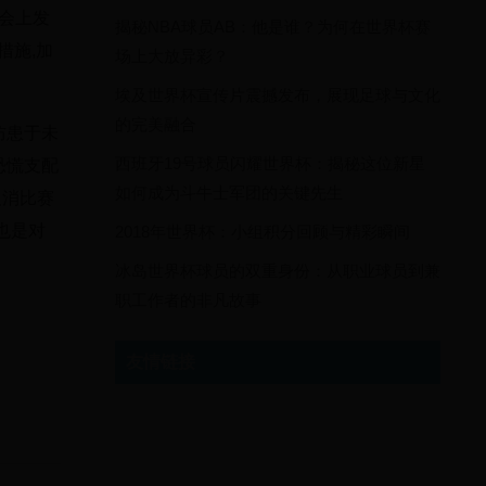
乐会上发
揭秘NBA球员AB：他是谁？为何在世界杯赛
措施,加
场上大放异彩？
。
埃及世界杯宣传片震撼发布，展现足球与文化
的完美融合
防患于未
西班牙19号球员闪耀世界杯：揭秘这位新星
恐慌支配
如何成为斗牛士军团的关键先生
取消比赛
也是对
2018年世界杯：小组积分回顾与精彩瞬间
冰岛世界杯球员的双重身份：从职业球员到兼
职工作者的非凡故事
友情链接