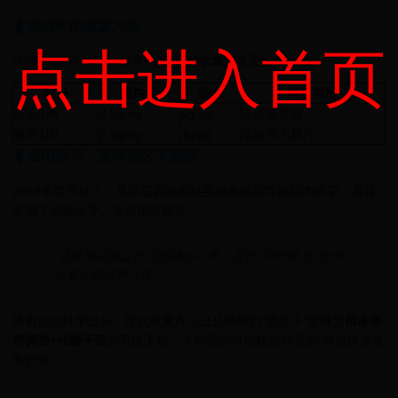
▍实战中的减重方案
点击进入首页
法国队营养师Marie分享的
"3-3-3"饮食法
备受推崇：
时段
蛋白质
碳水
特殊补给
赛前3周
2.5g/kg
4g/kg
支链氨基酸
赛前1周
2.8g/kg
3g/kg
电解质泡腾片
▍血泪教训：这些雷区不能踩
2018年世界杯上，某球星因赛前
过度脱水减重
导致肌肉痉挛，直接
影响了关键比赛。专业团队建议：
"减重期间要监控晨起静息心率，若比平时快5次/分钟
就要立即调整方案"
随着运动科学进步，现代减重方法已从单纯的"饿肚子"发展为
精准营
养调控+代谢干预
的系统工程。下期我们将揭秘运动员的"赛后快速恢
复饮食"。