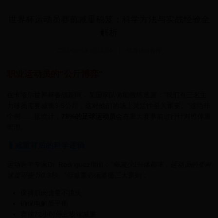
世界杯运动员赛前减重秘笈：科学方法与实战经验全
解析
2025-06-18 20:10:34
|
优质体验保障
职业运动员的"公斤博弈"
在卡塔尔世界杯备战期间，某国家队体能教练透露："我们有三名主
力球员需要减重3-5公斤，这对他们的场上灵活性至关重要。"这绝非
个例——据统计，
78%的足球运动员
会在重大赛事前进行针对性体重
管理。
▍减重背后的科学逻辑
运动医学专家Dr. Rodriguez指出："
每减少1%体脂率，运动员的变向
速度可提升0.3秒
。"但减重必须遵循三大原则：
保持肌肉含量不流失
确保电解质平衡
赛前72小时停止极端减重