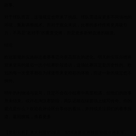
故事。
对于球队而言，这项规定也带来了挑战。球队需适应更多不同场地的
环境，重新调整战术。而对于观众来说，比赛的多样性将更具吸引
力，不再是“老对手”的重复交锋，而是更多新鲜血液的碰撞。
结论
欧冠新规的实施标志着赛事迈向更高层次的进化。明天的安菲尔德将
迎来皇马的最后一次小组赛阶段造访，这场比赛注定是历史性的。欧
冠的每一次变革都在为球迷带来更精彩的体验，而这一新的规定也不
例外。
明年的利物浦与皇马，注定不会在小组赛中再度相遇，但他们的故事
并未结束。或许在淘汰赛阶段，两队还能在绿茵场上续写传奇。你的
观点是什么？欢迎在评论区分享你的看法，并持续关注我们的赛事报
道。返回搜狐，查看更多
【竞彩分析】澳大利亚VS埃及：1/16决赛亚洲独苗迎战非洲新军，澳大利亚铁桶阵三场仅失2球，萨拉赫出战成疑+埃及防线三主力存忧