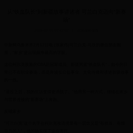
从“铁血队长”到新疆故事讲述者 可兰白克迈向“新赛
场”
2026-07-07 09:42:02
|
优质体验保障
中新网乌鲁木齐2月12日电 (张家伟)可兰白克·马坎的微信朋友圈
里，“家乡”是出现频率最高的字眼。
这位柯尔克孜族的CBA总冠军成员、新疆男篮“铁血队长”，如今的日
常已不在职业赛场，而是奔波在公益事业、文化传播和讲述新疆故事
的一线。
“退役之后，我的生活变得更洒脱了。”他用另一种方式，继续在家乡
与世界连接的“新赛场”上奔跑。
反哺家乡
“可兰白克”这个名字在柯尔克孜语境里有一层含义是“有担当、有领
导力的人”，他的确实现了这份寄托。