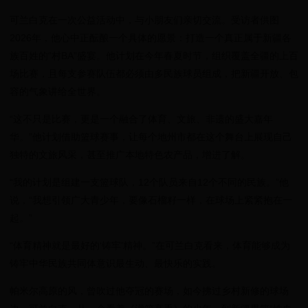
可兰白克在一次公益活动中，与小朋友们亲切交流。受访者供图
2026年，他心中正酝酿一个具体的愿景：打造一个真正属于新疆各
族百姓的“村BA”盛宴。他计划在今年春夏时节，组织覆盖全疆的上百
场比赛，且每支参赛队伍都必须由多民族球员组成，把新疆开放、包
容的气象讲给全世界。
“这不只是比赛，更是一个融合了体育、文旅、非遗的盛大嘉年
华。”他计划借助篮球赛事，让每个地州市都在这个舞台上展现自己
独特的文旅风采，甚至推广本地特色农产品，增进了解。
“我的计划是组建一支篮球队，12个队员来自12个不同的民族。”他
说，“我想引领广大青少年，要像石榴籽一样，在球场上紧紧抱在一
起。”
“体育精神就是最好的‘铸牢’精神。”在可兰白克看来，体育能够成为
铸牢中华民族共同体意识最生动、最快乐的实践。
帕米尔高原的风，曾吹过他夺冠的赛场，如今拂过乡村新修的球场