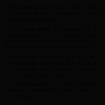
出生于新疆克孜勒苏柯尔克孜自治州(简称“克州”)阿图什市的可兰白
克，从职业赛场退役后的新身份之一是克州篮协首任会长。他为家乡
的学校捐赠操场等，为家乡发展持续助力。
他清楚，家乡需要“榜样”和“视野”。在一座座新建的体育馆里，打完
比赛的他被孩子们团团围住。“兰哥，你怎么长这么高？”“NBA的篮
筐也是这样吗？”面对这些天马行空的问题，他笑着半蹲下来，一一
回答。他知道，这一刻，篮球的种子会在青少年心里悄悄埋下。
可兰白克退役后，依然参加各类公益篮球比赛。图为可兰白克(图中)
代表家乡阿图什队参赛。受访者供图 “我五年级开始疯狂喜欢《灌篮
高手》，想成为流川枫、樱木花道。”他鼓励孩子们说，“我从阿图什
走出来，你们也可以。”这句话，充满力量。
他坦言：“新疆孩子身体素质很好，但缺少系统性的体育思维训练，
一些边远地区，也很少出现标杆性的榜样运动员，但希望家乡克州能
通过我，一步步改变。”