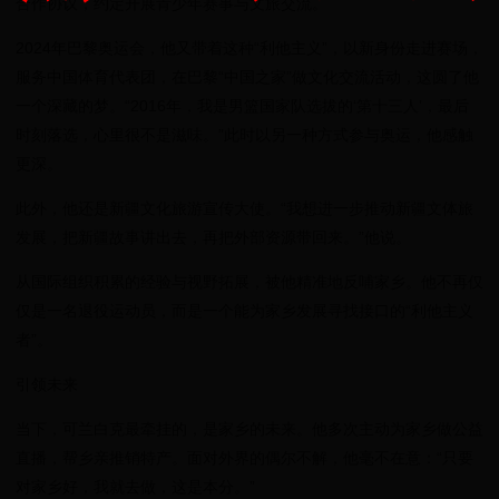
合作协议，约定开展青少年赛事与文旅交流。
2024年巴黎奥运会，他又带着这种“利他主义”，以新身份走进赛场，
服务中国体育代表团，在巴黎“中国之家”做文化交流活动，这圆了他
一个深藏的梦。“2016年，我是男篮国家队选拔的‘第十三人’，最后
时刻落选，心里很不是滋味。”此时以另一种方式参与奥运，他感触
更深。
此外，他还是新疆文化旅游宣传大使。“我想进一步推动新疆文体旅
发展，把新疆故事讲出去，再把外部资源带回来。”他说。
从国际组织积累的经验与视野拓展，被他精准地反哺家乡。他不再仅
仅是一名退役运动员，而是一个能为家乡发展寻找接口的“利他主义
者”。
引领未来
当下，可兰白克最牵挂的，是家乡的未来。他多次主动为家乡做公益
直播，帮乡亲推销特产。面对外界的偶尔不解，他毫不在意：“只要
对家乡好，我就去做，这是本分。”