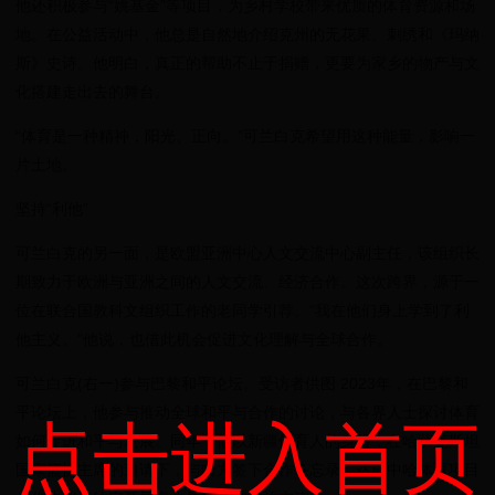
他还积极参与“姚基金”等项目，为乡村学校带来优质的体育资源和场
地。在公益活动中，他总是自然地介绍克州的无花果、刺绣和《玛纳
斯》史诗。他明白，真正的帮助不止于捐赠，更要为家乡的物产与文
化搭建走出去的舞台。
“体育是一种精神，阳光、正向。”可兰白克希望用这种能量，影响一
片土地。
坚持“利他”
可兰白克的另一面，是欧盟亚洲中心人文交流中心副主任，该组织长
期致力于欧洲与亚洲之间的人文交流、经济合作。这次跨界，源于一
位在联合国教科文组织工作的老同学引荐。“我在他们身上学到了利
他主义。”他说，也借此机会促进文化理解与全球合作。
可兰白克(右一)参与巴黎和平论坛。受访者供图 2023年，在巴黎和
平论坛上，他参与推动全球和平与合作的讨论，与各界人士探讨体育
点击进入首页
如何促进和平与发展。同年，他以新疆体育人的身份，在哈萨克斯坦
国家篮协主席的邀请下，与哈方签下合作备忘录，达成中哈体育项目