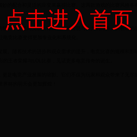
过精妙的配合和灵活的应变来赢得比赛。这两款游戏的比赛风格各
点击进入首页
间的较量，更是两支战队背后团队的智慧与实力的比拼。从教练的
让电竞比赛变得更加专业化和系统化。
的发展。随着技术的进步和观众需求的提升，电竞比赛的规模和影
彩的王者荣耀与LOL比赛，见证更多电竞传奇的诞生。
决，更是电竞产业发展的缩影。它们不仅为玩家和观众带来了无尽
世界杯的明天会更加辉煌！