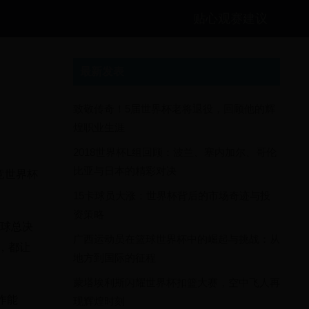
贴心观赛建议
最新发表
致敬传奇！5届世界杯老将退役，回顾他的辉
煌职业生涯
2018世界杯L组回顾：波兰、塞内加尔、哥伦
比亚与日本的精彩对决
竞世界杯
15卡球员大涨：世界杯背后的市场奇迹与投
资策略
全球总决
广西运动员在篮球世界杯中的崛起与挑战：从
，都让
地方到国际的征程
蒙塔埃利斯闪耀世界杯扣篮大赛，空中飞人再
作能
现辉煌时刻