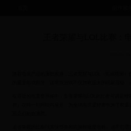
首页
陪伴服
王者荣耀与LOL比赛：
2025-05-03
随着电竞产业的蓬勃发展，王者荣耀与LOL（英雄联盟）
的重要组成部分。这两款游戏不仅拥有庞大的玩家基础，还
在最近的电竞世界杯中，王者荣耀与LOL的比赛可谓是精彩
赛）在同一时间段内展开，为全球电竞爱好者带来了双重盛宴
观众们热血沸腾。
王者荣耀的比赛以其快节奏和高操作难度著称。选手们需