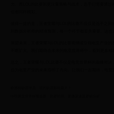
力。而LOL的比赛则更注重策略与战术，选手们需要通
但都同样精彩。
值得一提的是，王者荣耀与LOL的比赛不仅仅是选手之
到数据分析师的精准预测，每一个环节都至关重要。这也
展望未来，王者荣耀与LOL的比赛将继续引领电竞产业
不断扩大。我们期待在未来的电竞世界杯中，看到更多精
总之，王者荣耀与LOL比赛不仅是电竞世界杯的巅峰对
也为电竞产业的未来指明了方向。让我们一起期待，电竞
欧洲杯缺席球员：谁的缺席影响最大？
中印男足世界杯预选赛：比赛时间、直播渠道及赛前分析