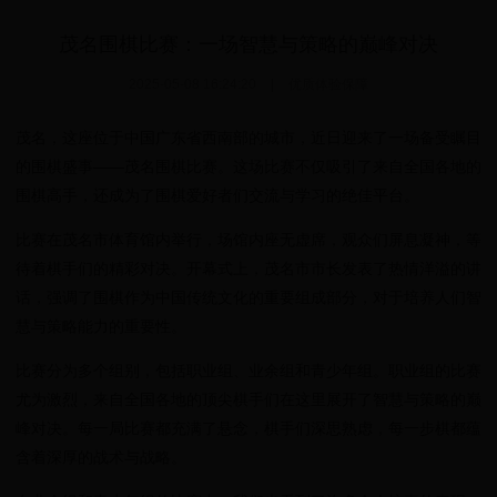
茂名围棋比赛：一场智慧与策略的巅峰对决
2025-05-08 16:24:20
|
优质体验保障
茂名，这座位于中国广东省西南部的城市，近日迎来了一场备受瞩目
的围棋盛事——茂名围棋比赛。这场比赛不仅吸引了来自全国各地的
围棋高手，还成为了围棋爱好者们交流与学习的绝佳平台。
比赛在茂名市体育馆内举行，场馆内座无虚席，观众们屏息凝神，等
待着棋手们的精彩对决。开幕式上，茂名市市长发表了热情洋溢的讲
话，强调了围棋作为中国传统文化的重要组成部分，对于培养人们智
慧与策略能力的重要性。
比赛分为多个组别，包括职业组、业余组和青少年组。职业组的比赛
尤为激烈，来自全国各地的顶尖棋手们在这里展开了智慧与策略的巅
峰对决。每一局比赛都充满了悬念，棋手们深思熟虑，每一步棋都蕴
含着深厚的战术与战略。