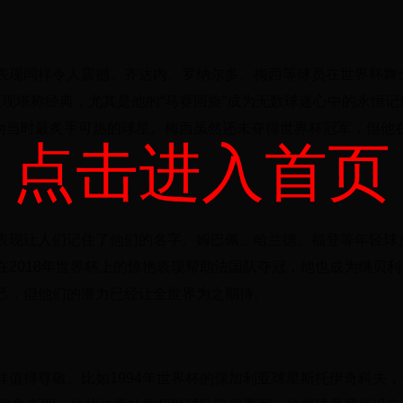
表现同样令人震撼。齐达内、罗纳尔多、梅西等球员在世界杯舞
的表现堪称经典，尤其是他的“马赛回旋”成为无数球迷心中的永恒记
成为当时最炙手可热的球星。梅西虽然还未夺得世界杯冠军，但他
点击进入首页
表现让人们记住了他们的名字。姆巴佩、哈兰德、福登等年轻球
2018年世界杯上的惊艳表现帮助法国队夺冠，他也成为继贝利
己，但他们的潜力已经让全世界为之期待。
值得尊敬。比如1994年世界杯的保加利亚球星斯托伊奇科夫，