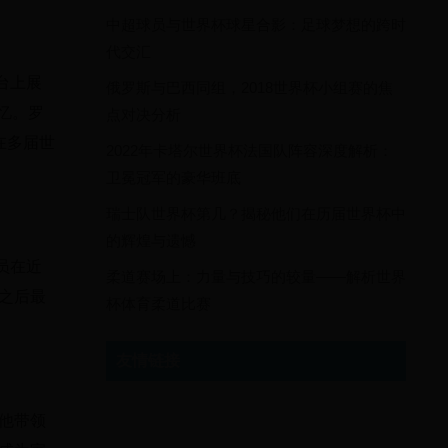
中超球员与世界杯球星合影：足球梦想的跨时
代交汇
台上展
俄罗斯与巴西同组，2018世界杯小组赛的焦
忆。罗
点对决分析
在多届世
2022年卡塔尔世界杯法国队阵容深度解析：
卫冕冠军的豪华班底
瑞士队世界杯第几？揭秘他们在历届世界杯中
的辉煌与遗憾
员在近
柔道赛场上：力量与技巧的较量——解析世界
之后最
杯体育柔道比赛
友情链接
他带领